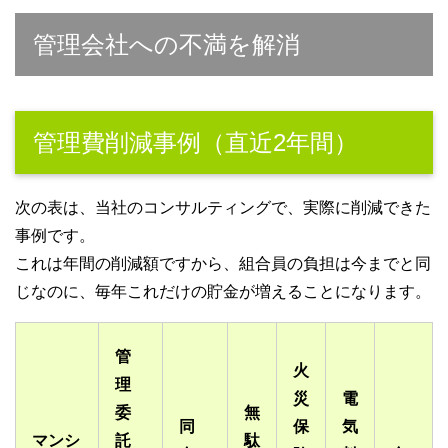
管理会社への不満を解消
管理費削減事例（直近2年間）
次の表は、当社のコンサルティングで、実際に削減できた
事例です。
これは年間の削減額ですから、組合員の負担は今までと同
じなのに、毎年これだけの貯金が増えることになります。
管
火
理
災
電
委
無
同
保
気
マンシ
託
駄