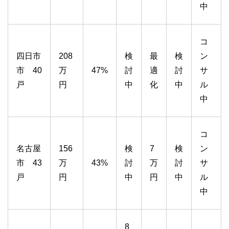
中
コ
四日市
208
検
最
検
ン
市 40
万
47%
討
適
討
サ
戸
円
中
化
中
ル
中
コ
名古屋
156
検
7
検
ン
市 43
万
43%
討
万
討
サ
戸
円
中
円
中
ル
中
8