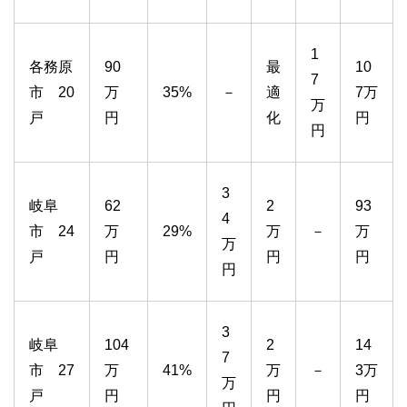
1
各務原
90
最
10
7
市 20
万
35%
－
適
7万
万
戸
円
化
円
円
3
岐阜
62
2
93
4
市 24
万
29%
万
－
万
万
戸
円
円
円
円
3
岐阜
104
2
14
7
市 27
万
41%
万
－
3万
万
戸
円
円
円