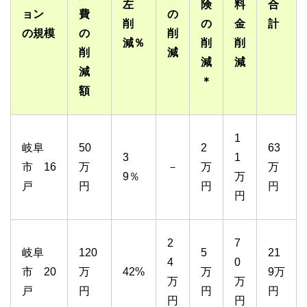
左
険
料
合
ョン
費
の
削
の
金
計
の規模
の
削
減％
削
削
削
減
減
減
減
＊
額
1
岐阜
50
2
63
3
1
市 16
万
－
万
万
9％
万
戸
円
円
円
円
2
7
岐阜
120
5
21
4
0
市 20
万
42%
万
9万
万
万
戸
円
円
円
円
円