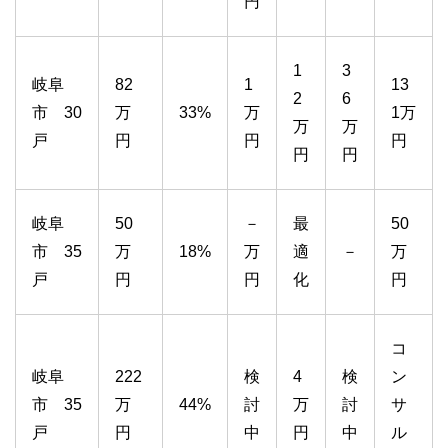
円
1
3
岐阜
82
1
13
2
6
市 30
万
33%
万
1万
万
万
戸
円
円
円
円
円
岐阜
50
－
最
50
市 35
万
18%
万
適
－
万
戸
円
円
化
円
コ
岐阜
222
検
4
検
ン
市 35
万
44%
討
万
討
サ
戸
円
中
円
中
ル